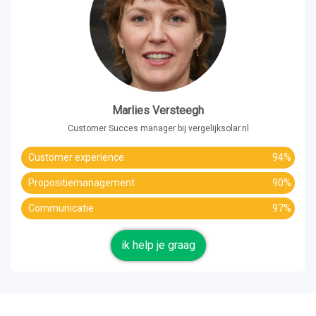
Marlies Versteegh
Customer Succes manager bij vergelijksolar.nl
Customer experience
94%
Propositiemanagement
90%
Communicatie
97%
ik help je graag