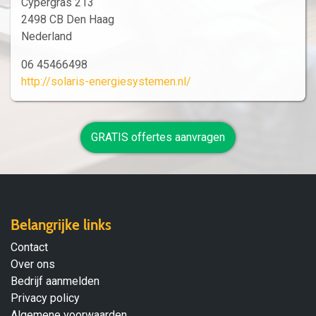
Cypergras 213
2498 CB Den Haag
Nederland
06 45466498
http://solaris-energiesystemen.nl/
GRATIS offertes aanvragen
Belangrijke links
Contact
Over ons
Bedrijf aanmelden
Privacy policy
Algemene voorwaarden