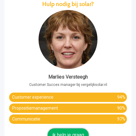
Hulp nodig bij solar?
Marlies Versteegh
Customer Succes manager bij vergelijksolar.nl
Customer experience
94%
Propositiemanagement
90%
Communicatie
97%
ik help je graag