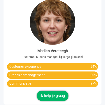
Marlies Versteegh
Customer Succes manager bij vergelijksolar.nl
Customer experience
94%
Propositiemanagement
90%
Communicatie
97%
ik help je graag