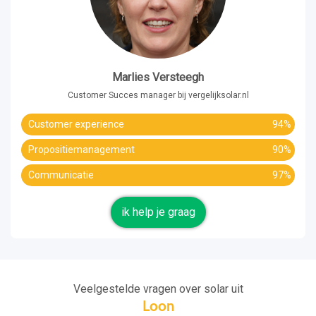
Marlies Versteegh
Customer Succes manager bij vergelijksolar.nl
Customer experience
94%
Propositiemanagement
90%
Communicatie
97%
ik help je graag
Veelgestelde vragen over solar uit
Loon