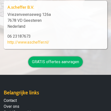
A.scheffer B.V.
Vriezenveenseweg 126a
7678 VD Geesteren
Nederland
06 23187673
http://www.ascheffer.nl/
GRATIS offertes aanvragen
Belangrijke links
Contact
Over ons