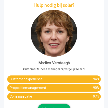
Hulp nodig bij solar?
Marlies Versteegh
Customer Succes manager bij vergelijksolar.nl
Customer experience
94%
Propositiemanagement
90%
Communicatie
97%