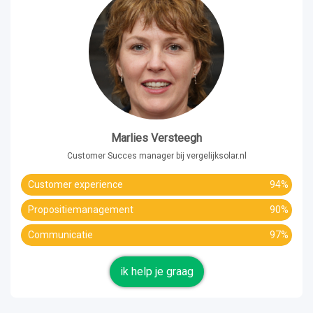
Marlies Versteegh
Customer Succes manager bij vergelijksolar.nl
Customer experience
94%
Propositiemanagement
90%
Communicatie
97%
ik help je graag