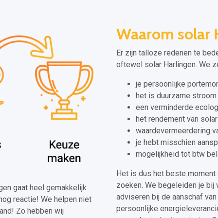
Waarom solar 
Er zijn talloze redenen te bed
oftewel solar Harlingen. We ze
je persoonlijke portem
het is duurzame stroom
een verminderde ecolog
het rendement van solar 
waardevermeerdering va
je hebt misschien aansp
mogelijkheid tot btw bel
Het is dus het beste moment 
zoeken. We begeleiden je bij 
ingen gaat heel gemakkelijk
adviseren bij de aanschaf van 
nog reactie! We helpen niet
persoonlijke energieleveranci
land! Zo hebben wij