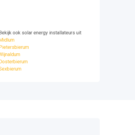
Bekijk ook solar energy installateurs uit
Midlum
Pietersbierum
Wijnaldum
Oosterbierum
Sexbierum