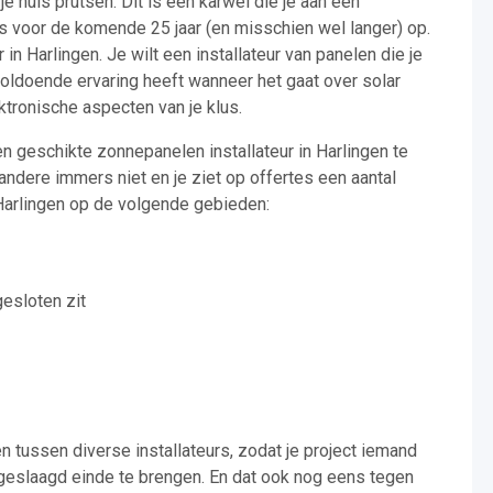
je huis prutsen. Dit is een karwei die je aan een
rs voor de komende 25 jaar (en misschien wel langer) op.
in Harlingen. Je wilt een installateur van panelen die je
oldoende ervaring heeft wanneer het gaat over solar
ktronische aspecten van je klus.
en geschikte zonnepanelen installateur in Harlingen te
andere immers niet en je ziet op offertes een aantal
arlingen op de volgende gebieden:
gesloten zit
n tussen diverse installateurs, zodat je project iemand
n geslaagd einde te brengen. En dat ook nog eens tegen