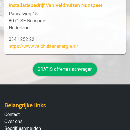
Installatiebedrijf Van Veldhuizen Nunspeet
Pascalweg 15
8071 SE Nunspeet
Nederland
0341 252 221
https://www.veldhuizenenergie.nl/
GRATIS offertes aanvragen
Belangrijke links
Contact
Over ons
Bedrijf aanmelden