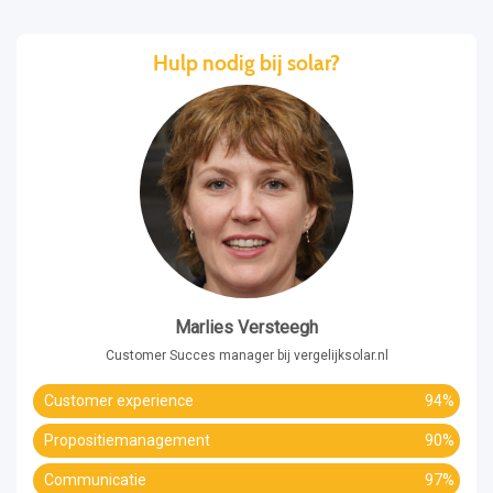
Hulp nodig bij solar?
Marlies Versteegh
Customer Succes manager bij vergelijksolar.nl
Customer experience
94%
Propositiemanagement
90%
Communicatie
97%