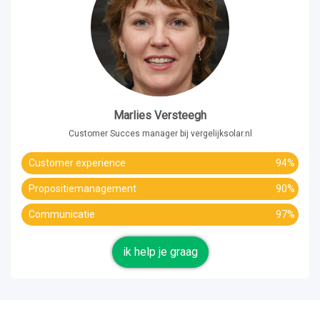
Marlies Versteegh
Customer Succes manager bij vergelijksolar.nl
Customer experience
94%
Propositiemanagement
90%
Communicatie
97%
ik help je graag