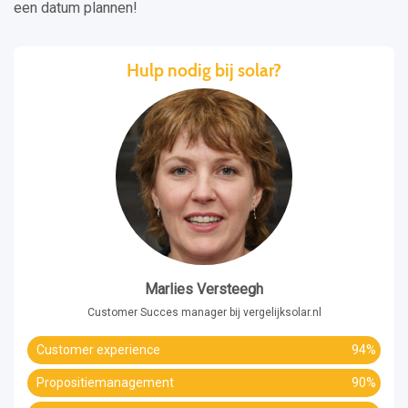
een datum plannen!
Hulp nodig bij solar?
Marlies Versteegh
Customer Succes manager bij vergelijksolar.nl
Customer experience
94%
Propositiemanagement
90%