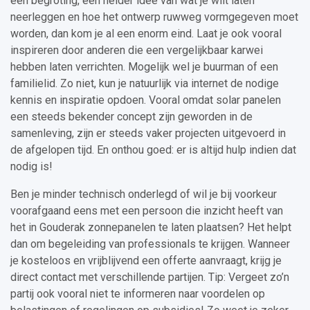
een begroting, een helder idee van wat je wilt laten
neerleggen en hoe het ontwerp ruwweg vormgegeven moet
worden, dan kom je al een enorm eind. Laat je ook vooral
inspireren door anderen die een vergelijkbaar karwei
hebben laten verrichten. Mogelijk wel je buurman of een
familielid. Zo niet, kun je natuurlijk via internet de nodige
kennis en inspiratie opdoen. Vooral omdat solar panelen
een steeds bekender concept zijn geworden in de
samenleving, zijn er steeds vaker projecten uitgevoerd in
de afgelopen tijd. En onthou goed: er is altijd hulp indien dat
nodig is!
Ben je minder technisch onderlegd of wil je bij voorkeur
voorafgaand eens met een persoon die inzicht heeft van
het in Gouderak zonnepanelen te laten plaatsen? Het helpt
dan om begeleiding van professionals te krijgen. Wanneer
je kosteloos en vrijblijvend een offerte aanvraagt, krijg je
direct contact met verschillende partijen. Tip: Vergeet zo’n
partij ook vooral niet te informeren naar voordelen op