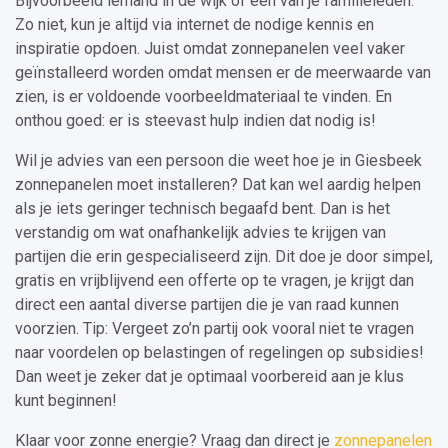
Bijvoorbeeld iemand in de wijk of een van je familieleden.
Zo niet, kun je altijd via internet de nodige kennis en
inspiratie opdoen. Juist omdat zonnepanelen veel vaker
geïnstalleerd worden omdat mensen er de meerwaarde van
zien, is er voldoende voorbeeldmateriaal te vinden. En
onthou goed: er is steevast hulp indien dat nodig is!
Wil je advies van een persoon die weet hoe je in Giesbeek
zonnepanelen moet installeren? Dat kan wel aardig helpen
als je iets geringer technisch begaafd bent. Dan is het
verstandig om wat onafhankelijk advies te krijgen van
partijen die erin gespecialiseerd zijn. Dit doe je door simpel,
gratis en vrijblijvend een offerte op te vragen, je krijgt dan
direct een aantal diverse partijen die je van raad kunnen
voorzien. Tip: Vergeet zo’n partij ook vooral niet te vragen
naar voordelen op belastingen of regelingen op subsidies!
Dan weet je zeker dat je optimaal voorbereid aan je klus
kunt beginnen!
Klaar voor zonne energie? Vraag dan direct je
zonnepanelen