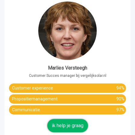
Marlies Versteegh
Customer Succes manager bij vergelijksolar.nl
Customer experience
94%
Propositiemanagement
90%
Communicatie
97%
ik help je graag