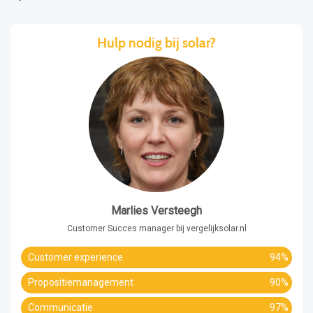
Hulp nodig bij solar?
Marlies Versteegh
Customer Succes manager bij vergelijksolar.nl
Customer experience
94%
Propositiemanagement
90%
Communicatie
97%