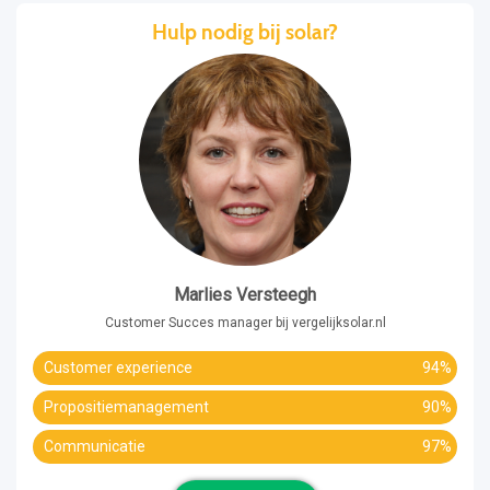
Hulp nodig bij solar?
Marlies Versteegh
Customer Succes manager bij vergelijksolar.nl
Customer experience
94%
Propositiemanagement
90%
Communicatie
97%