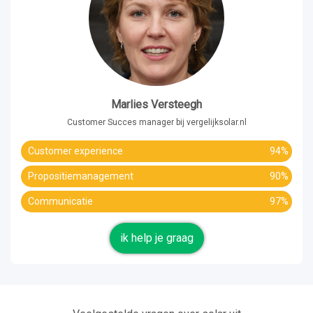
Marlies Versteegh
Customer Succes manager bij vergelijksolar.nl
Customer experience
94%
Propositiemanagement
90%
Communicatie
97%
ik help je graag