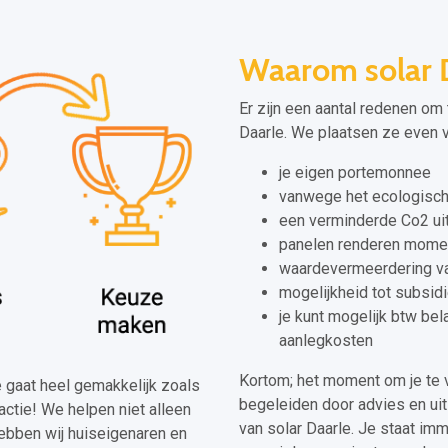
Waarom solar 
Er zijn een aantal redenen om 
Daarle. We plaatsen ze even vo
je eigen portemonnee
vanwege het ecologisch
een verminderde Co2 ui
panelen renderen momen
waardevermeerdering va
mogelijkheid tot subsid
je kunt mogelijk btw be
aanlegkosten
Kortom; het moment om je te v
le gaat heel gemakkelijk zoals
begeleiden door advies en uitl
actie! We helpen niet alleen
van solar Daarle. Je staat imm
ebben wij huiseigenaren en