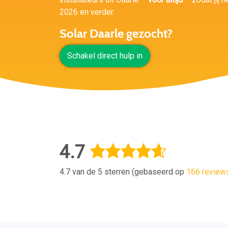
2026 en verder.
Solar Daarle gezocht?
Schakel direct hulp in
4.7
4.7 van de 5 sterren (gebaseerd op
166 review