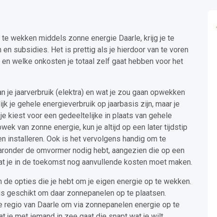
 te wekken middels zonne energie Daarle, krijg je te
n subsidies. Het is prettig als je hierdoor van te voren
 en welke onkosten je totaal zelf gaat hebben voor het
an je jaarverbruik (elektra) en wat je zou gaan opwekken
jk je gehele energieverbruik op jaarbasis zijn, maar je
je kiest voor een gedeeltelijke in plaats van gehele
wek van zonne energie, kun je altijd op een later tijdstip
en installeren. Ook is het vervolgens handig om te
aronder de omvormer nodig hebt, aangezien die op een
dat je in de toekomst nog aanvullende kosten moet maken.
n de opties die je hebt om je eigen energie op te wekken.
 is geschikt om daar zonnepanelen op te plaatsen.
de regio van Daarle om via zonnepanelen energie op te
t je met iemand in zee gaat die snapt wat je wilt