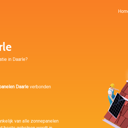
Hom
rle
atie in Daarle?
anelen Daarle
verbonden
ankelijk van alle zonnepanelen
het beste geholpen wordt in