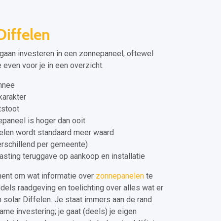
iffelen
 gaan investeren in een zonnepaneel; oftewel
 even voor je in een overzicht.
onnee
arakter
tstoot
epaneel is hoger dan ooit
elen wordt standaard meer waard
verschillend per gemeente)
asting teruggave op aankoop en installatie
ment om wat informatie over
zonnepanelen
te
dels raadgeving en toelichting over alles wat er
n solar Diffelen. Je staat immers aan de rand
me investering; je gaat (deels) je eigen