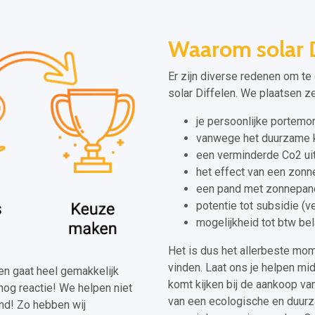
Waarom solar D
Er zijn diverse redenen om te
solar Diffelen. We plaatsen ze
je persoonlijke portem
vanwege het duurzame k
een verminderde Co2 ui
het effect van een zonn
een pand met zonnepan
potentie tot subsidie (
mogelijkheid tot btw bel
Het is dus het allerbeste mo
vinden. Laat ons je helpen mid
elen gaat heel gemakkelijk
komt kijken bij de aankoop va
nog reactie! We helpen niet
van een ecologische en duurza
and! Zo hebben wij