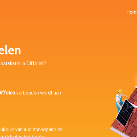
Hom
elen
nstallatie in Diffelen?
iffelen
verbonden wordt aan
ankelijk van alle zonnepanelen
ze klanten het beste