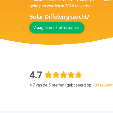
geholpen worden in 2026 en verder.
Solar Diffelen gezocht?
Vraag direct 3 offertes aan
4.7
4.7 van de 5 sterren (gebaseerd op
188 review