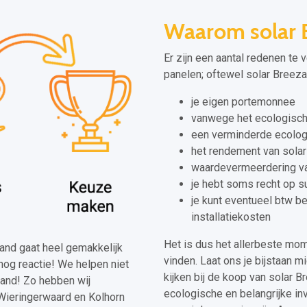
Waarom solar 
Er zijn een aantal redenen te 
panelen; oftewel solar Breezan
je eigen portemonnee
vanwege het ecologisch
een verminderde ecolog
het rendement van solar 
waardevermeerdering van
je hebt soms recht op s
je kunt eventueel btw b
installatiekosten
Het is dus het allerbeste mo
ezand gaat heel gemakkelijk
vinden. Laat ons je bijstaan m
nog reactie! We helpen niet
kijken bij de koop van solar 
land! Zo hebben wij
ecologische en belangrijke inve
Wieringerwaard en Kolhorn