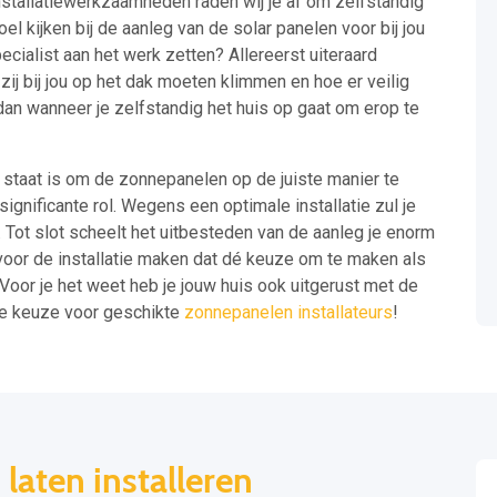
installatiewerkzaamheden raden wij je af om zelfstandig
el kijken bij de aanleg van de solar panelen voor bij jou
ecialist aan het werk zetten? Allereerst uiteraard
ij bij jou op het dak moeten klimmen en hoe er veilig
 dan wanneer je zelfstandig het huis op gaat om erop te
n staat is om de zonnepanelen op de juiste manier te
significante rol. Wegens een optimale installatie zul je
 Tot slot scheelt het uitbesteden van de aanleg je enorm
 voor de installatie maken dat dé keuze om te maken als
. Voor je het weet heb je jouw huis ook uitgerust met de
e keuze voor geschikte
zonnepanelen installateurs
!
aten installeren