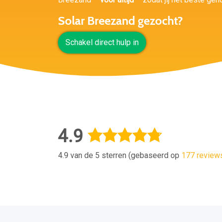
Solar Breezand gezocht?
Schakel direct hulp in
4.9
4.9 van de 5 sterren (gebaseerd op
177 review