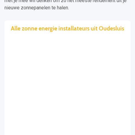
met je mee wil denken om zo het meeste rendement uit je
nieuwe zonnepanelen te halen.
Alle zonne energie installateurs uit Oudesluis