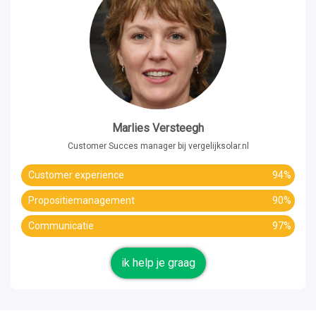
Marlies Versteegh
Customer Succes manager bij vergelijksolar.nl
Customer experience
94%
Propositiemanagement
90%
Communicatie
97%
ik help je graag