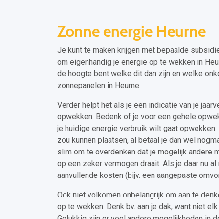
Zonne energie Heurne
Je kunt te maken krijgen met bepaalde subsidie
om eigenhandig je energie op te wekken in Heurn
de hoogte bent welke dit dan zijn en welke onkos
zonnepanelen in Heurne.
Verder helpt het als je een indicatie van je jaar
opwekken. Bedenk of je voor een gehele opwek v
je huidige energie verbruik wilt gaat opwekken. F
zou kunnen plaatsen, al betaal je dan wel nogma
slim om te overdenken dat je mogelijk andere 
op een zeker vermogen draait. Als je daar nu al
aanvullende kosten (bijv. een aangepaste omv
Ook niet volkomen onbelangrijk om aan te denke
op te wekken. Denk bv. aan je dak, want niet e
Gelukkig zijn er veel andere mogelijkheden in 