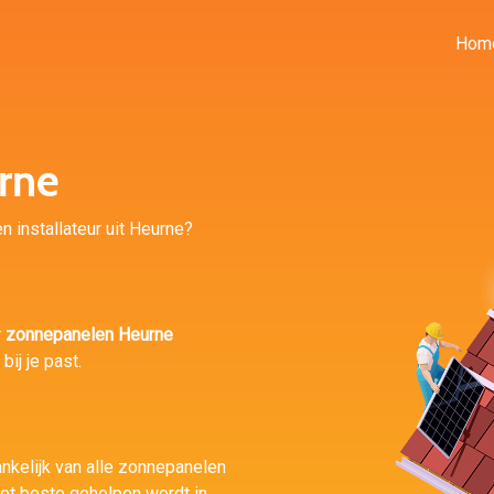
Hom
rne
n installateur uit Heurne?
r
zonnepanelen Heurne
ij je past.
ankelijk van alle zonnepanelen
het beste geholpen wordt in