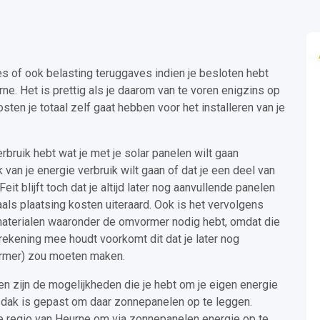
s of ook belasting teruggaves indien je besloten hebt
e. Het is prettig als je daarom van te voren enigzins op
ten je totaal zelf gaat hebben voor het installeren van je
verbruik hebt wat je met je solar panelen wilt gaan
an je energie verbruik wilt gaan of dat je een deel van
eit blijft toch dat je altijd later nog aanvullende panelen
als plaatsing kosten uiteraard. Ook is het vervolgens
materialen waaronder de omvormer nodig hebt, omdat die
 rekening mee houdt voorkomt dit dat je later nog
ormer) zou moeten maken.
n zijn de mogelijkheden die je hebt om je eigen energie
lk dak is gepast om daar zonnepanelen op te leggen.
de regio van Heurne om via zonnepanelen energie op te