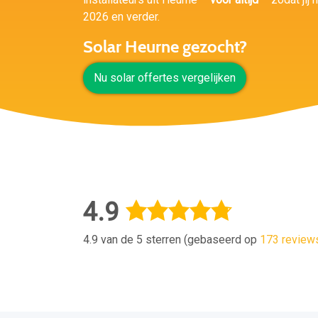
2026 en verder.
Solar Heurne gezocht?
Nu solar offertes vergelijken
4.9
4.9 van de 5 sterren (gebaseerd op
173 review