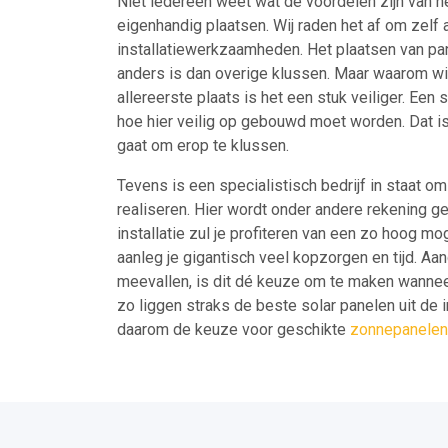
Niet iedereen weet wat de voordelen zijn van h
eigenhandig plaatsen. Wij raden het af om zelf a
installatiewerkzaamheden. Het plaatsen van pa
anders is dan overige klussen. Maar waarom wi
allereerste plaats is het een stuk veiliger. Ee
hoe hier veilig op gebouwd moet worden. Dat is 
gaat om erop te klussen.
Tevens is een specialistisch bedrijf in staat 
realiseren. Hier wordt onder andere rekening g
installatie zul je profiteren van een zo hoog mo
aanleg je gigantisch veel kopzorgen en tijd. Aan
meevallen, is dit dé keuze om te maken wanneer
zo liggen straks de beste solar panelen uit de 
daarom de keuze voor geschikte
zonnepanelen 