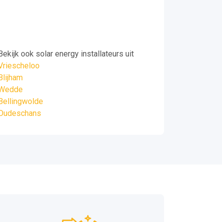
Bekijk ook solar energy installateurs uit
Vriescheloo
Blijham
Wedde
Bellingwolde
Oudeschans