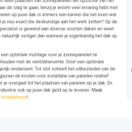
et laten plaatsen van zonnepanelen ten opzichte van het
an de slag te gaan, tenzij je enorm veel ervaring hebt met
nelen op jouw dak is immers een karwei die net even wat
l je nou exact die deskundige aan het werk zetten? Op de
n specialist is gewend aan diverse soorten daken en weet
natuurlijk veiliger dan wanneer je eigenhandig het dak op
om een optimale montage voor je zonnepanelen te
ehouden met de ventilatieruimte. Door een optimale
gelijk rendement. Tot slot scheelt het uitbesteden van de
gezien de kosten voor installatie van panelen relatief
 je overgaat tot het plaatsen van panelen op je dak. En
industrie ook op jouw dak geld op te leveren. Maak
installateurs
!