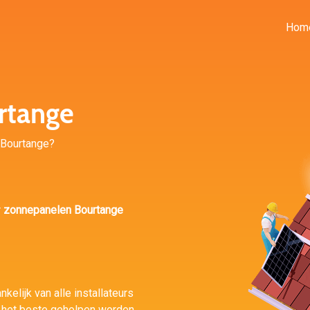
Hom
rtange
n Bourtange?
r
zonnepanelen Bourtange
kelijk van alle installateurs
 het beste geholpen worden