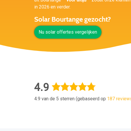
in 2026 en verder.
Solar Bourtange gezocht?
Nu solar offertes vergelijken
4.9
4.9 van de 5 sterren (gebaseerd op
187 review