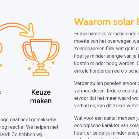
Waarom solar 
Er zijn namelijk verschillend
moeite van het overwegen waar
zonnepanelen flink wat geld op
hoef je minder energie van je l
kosten minder hoog worden. Op
enkele honderden euro’s sche
Verder zullen panelen ervoor 
vermeerderen. Iedere ecologis
ervoor dat het meer waard word
verhuizen, kan dit zeker wete
Wat voor een aantal mensen ju
rtange gaat heel gemakkelijk
ecologische karakter van solar
nog reactie! We helpen niet
hoeft er landelijk minder ene
land! Zo hebben wij