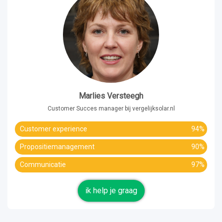
Marlies Versteegh
Customer Succes manager bij vergelijksolar.nl
Customer experience
94%
Propositiemanagement
90%
Communicatie
97%
ik help je graag