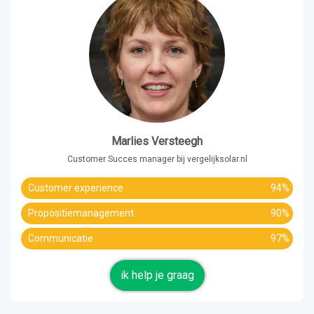
Marlies Versteegh
Customer Succes manager bij vergelijksolar.nl
Customer experience
94%
Propositiemanagement
90%
Communicatie
97%
ik help je graag