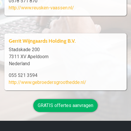
0578 571 870
http://www.reusken-vaassen.nl/
Gerrit Wijngaards Holding B.V.
Stadskade 200
7311 XV Apeldoorn
Nederland
055 521 3594
http://www.gebroedersgroothedde.nl/
GRATIS offertes aanvragen