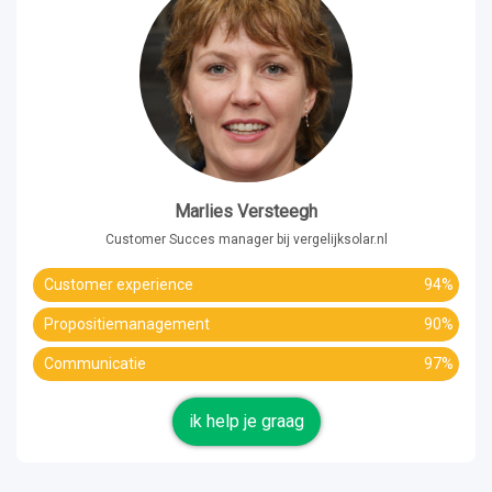
Marlies Versteegh
Customer Succes manager bij vergelijksolar.nl
Customer experience
94%
Propositiemanagement
90%
Communicatie
97%
ik help je graag