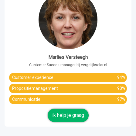
Marlies Versteegh
Customer Succes manager bij vergelijksolar.nl
Customer experience
94%
Propositiemanagement
90%
Communicatie
97%
ik help je graag