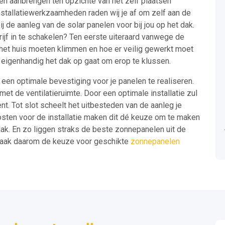
ten aanbrengen ten opzichte van het zelf plaatsen
nstallatiewerkzaamheden raden wij je af om zelf aan de
ij de aanleg van de solar panelen voor bij jou op het dak.
ijf in te schakelen? Ten eerste uiteraard vanwege de
op het huis moeten klimmen en hoe er veilig gewerkt moet
e eigenhandig het dak op gaat om erop te klussen.
 een optimale bevestiging voor je panelen te realiseren.
t de ventilatieruimte. Door een optimale installatie zul
nt. Tot slot scheelt het uitbesteden van de aanleg je
kosten voor de installatie maken dit dé keuze om te maken
t dak. En zo liggen straks de beste zonnepanelen uit de
 Maak daarom de keuze voor geschikte
zonnepanelen