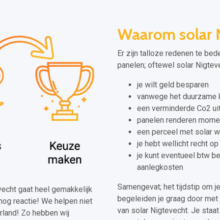
Waarom solar 
Er zijn talloze redenen te bed
panelen; oftewel solar Nigteve
je wilt geld besparen
vanwege het duurzame k
een verminderde Co2 ui
panelen renderen moment
een perceel met solar 
je hebt wellicht recht o
je kunt eventueel btw b
aanlegkosten
Samengevat; het tijdstip om j
evecht gaat heel gemakkelijk
begeleiden je graag door met 
nog reactie! We helpen niet
van solar Nigtevecht. Je staat
rland! Zo hebben wij