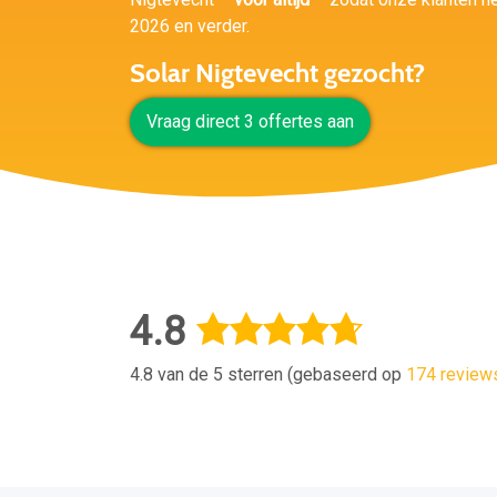
2026 en verder.
Solar Nigtevecht gezocht?
Vraag direct 3 offertes aan
4.8
4.8 van de 5 sterren (gebaseerd op
174 review