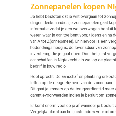
Zonnepanelen kopen Ni
Je hebt besloten dat je wilt overgaan tot zonn
dingen denken indien je zonnepanelen gaat kope
informatie zodat je een weloverwogen besluit ku
weten waar je aan toe bent voor, tijdens en na de
van A tot Z(onnepaneel). En hiervoor is een ve
hedendaags hoog is, de levensduur van zonnepan
investering die je gaat doen. Door het juist ve
aanschaffen in Nigtevecht als wel op de plaatsi
bedrijf in jouw regio.
Heel oprecht: De aanschaf en plaatsing onkosten
letten op de deugdelijkheid van de zonnepanele
Dit gaat je immers op de terugverdientijd meer o
garantievoorwaarden indien je besluit om zonne
Er komt enorm veel op je af wanneer je besluit 
Vergelijksolar.nl aan het juiste adres voor inform