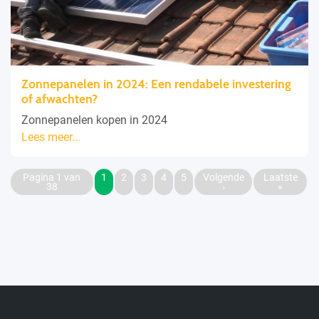
Zonnepanelen in 2024: Een rendabele investering
of afwachten?
Zonnepanelen kopen in 2024
Lees meer...
Pagina 1 van
1
2
3
4
5
Volgende
Laatste
38
›
»