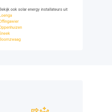
Bekijk ook solar energy installateurs uit
Loenga
Offingawier
Oppenhuizen
Sneek
Boornzwaag