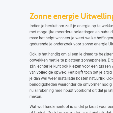
Zonne energie Uitwellin
Indien je besluit om zelf je energie op te wekk
met mogelijke meerdere belastingen en subsidies
maar het helpt wanneer je weet welke heffingen
gedurende je onderzoek voor zonne energie Uit
Ook is het handig om al een leidraad te bezitten
opwekken met je te plaatsen zonnepanelen. Dit k
zijn, echter je kunt ook kiezen voor een tussen v
van volledige opwek. Feit blijft toch dat je alti
je dan wel weer installatie kosten natuurlijk. O
benodigdheden waaronder de omvormer nodig heb
nu al rekening mee houdt voorkomt dit dat je la
maken.
Wat wel fundamenteel is is dat je kiest voor een
of bedrijf. Denk bv. aan je dak, want niet elk 