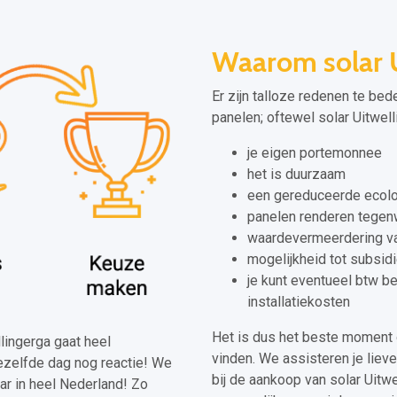
Waarom solar U
Er zijn talloze redenen te bed
panelen; oftewel solar Uitwell
je eigen portemonnee
het is duurzaam
een gereduceerde ecolo
panelen renderen tegenw
waardevermeerdering va
mogelijkheid tot subsid
je kunt eventueel btw b
installatiekosten
Het is dus het beste moment 
llingerga gaat heel
vinden. We assisteren je liev
dezelfde dag nog reactie! We
bij de aankoop van solar Uitwe
ar in heel Nederland! Zo