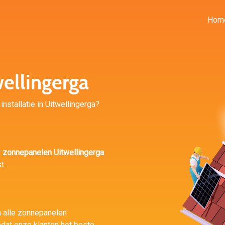
Hom
ellingerga
installatie in Uitwellingerga?
r
zonnepanelen Uitwellingerga
t.
n alle zonnepanelen
dat onze klanten het beste