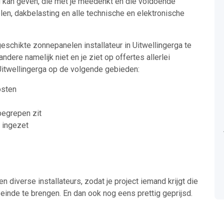
ng kan geven, die met je meedenkt en die voldoende
len, dakbelasting en alle technische en elektronische
eschikte zonnepanelen installateur in Uitwellingerga te
ndere namelijk niet en je ziet op offertes allerlei
itwellingerga op de volgende gebieden:
osten
nbegrepen zit
t ingezet
en diverse installateurs, zodat je project iemand krijgt die
einde te brengen. En dan ook nog eens prettig geprijsd.