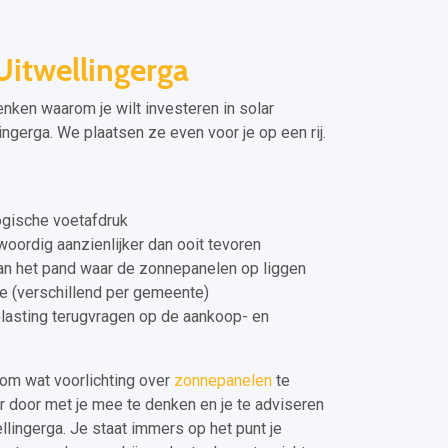
itwellingerga
enken waarom je wilt investeren in solar
ingerga. We plaatsen ze even voor je op een rij.
gische voetafdruk
oordig aanzienlijker dan ooit tevoren
n het pand waar de zonnepanelen op liggen
ie (verschillend per gemeente)
elasting terugvragen op de aankoop- en
om wat voorlichting over
zonnepanelen
te
er door met je mee te denken en je te adviseren
llingerga. Je staat immers op het punt je