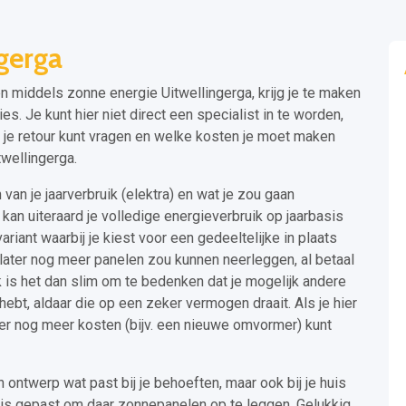
gerga
en middels zonne energie Uitwellingerga, krijg je te maken
. Je kunt hier niet direct een specialist in te worden,
 je retour kunt vragen en welke kosten je moet maken
wellingerga.
 van je jaarverbruik (elektra) en wat je zou gaan
an uiteraard je volledige energieverbruik op jaarbasis
ariant waarbij je kiest voor een gedeeltelijke in plaats
jd later nog meer panelen zou kunnen neerleggen, al betaal
ok is het dan slim om te bedenken dat je mogelijk andere
t, aldaar die op een zeker vermogen draait. Als je hier
ter nog meer kosten (bijv. een nieuwe omvormer) kunt
 ontwerp wat past bij je behoeften, maar ook bij je huis
dak is gepast om daar zonnepanelen op te leggen. Gelukkig