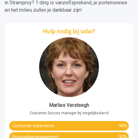
in Stramproy? 1 ding is vanzelfsprekend, je portemonnee
en het milieu zullen je dankbaar zijn!
Hulp nodig bij solar?
Marlies Versteegh
Customer Succes manager bij vergelijksolar.nl
Customer experience
94%
Propositiemanagement
90%