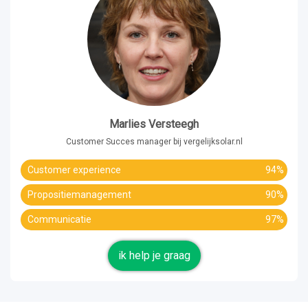
Marlies Versteegh
Customer Succes manager bij vergelijksolar.nl
Customer experience
94%
Propositiemanagement
90%
Communicatie
97%
ik help je graag