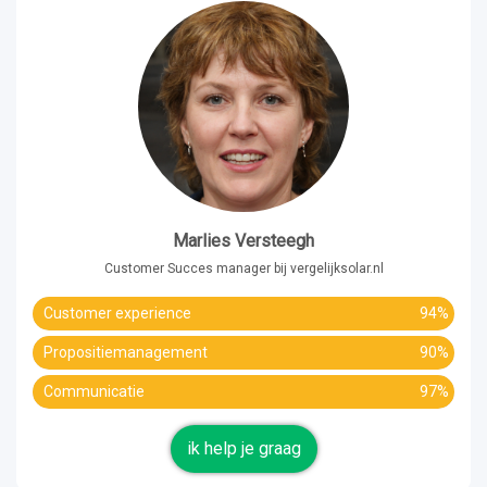
Marlies Versteegh
Customer Succes manager bij vergelijksolar.nl
Customer experience
94%
Propositiemanagement
90%
Communicatie
97%
ik help je graag