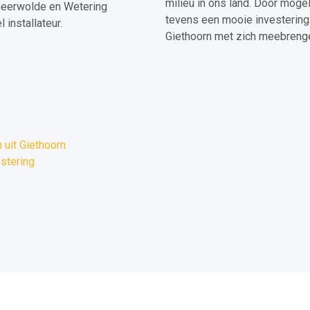
milieu in ons land. Door mogel
heerwolde en Wetering
tevens een mooie investering. 
installateur.
Giethoorn met zich meebrenge
uit Giethoorn
estering