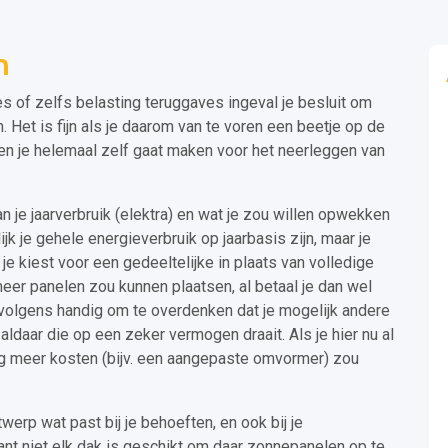
n
s of zelfs belasting teruggaves ingeval je besluit om
. Het is fijn als je daarom van te voren een beetje op de
en je helemaal zelf gaat maken voor het neerleggen van
n je jaarverbruik (elektra) en wat je zou willen opwekken
jk je gehele energieverbruik op jaarbasis zijn, maar je
je kiest voor een gedeeltelijke in plaats van volledige
g meer panelen zou kunnen plaatsen, al betaal je dan wel
ervolgens handig om te overdenken dat je mogelijk andere
daar die op een zeker vermogen draait. Als je hier nu al
og meer kosten (bijv. een aangepaste omvormer) zou
twerp wat past bij je behoeften, en ook bij je
ant niet elk dak is geschikt om daar zonnepanelen op te