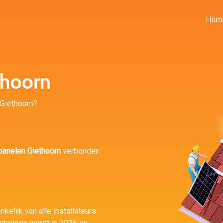
Hom
thoorn
n Giethoorn?
anelen Giethoorn
verbonden
kelijk van alle installateurs
geholpen wordt in 2026 en