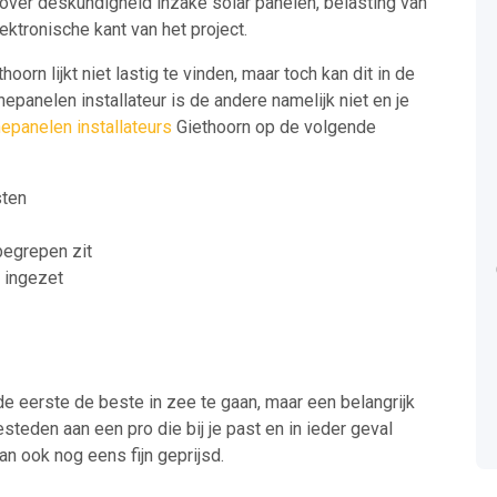
over deskundigheid inzake solar panelen, belasting van
ektronische kant van het project.
oorn lijkt niet lastig te vinden, maar toch kan dit in de
epanelen installateur is de andere namelijk niet en je
epanelen installateurs
Giethoorn op de volgende
sten
nbegrepen zit
t ingezet
de eerste de beste in zee te gaan, maar een belangrijk
besteden aan een pro die bij je past en in ieder geval
an ook nog eens fijn geprijsd.