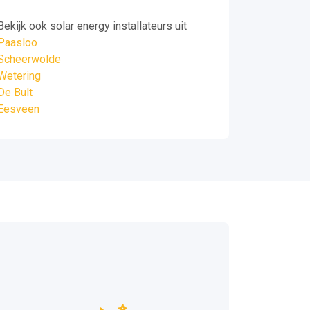
Bekijk ook solar energy installateurs uit
Paasloo
Scheerwolde
Wetering
De Bult
Eesveen