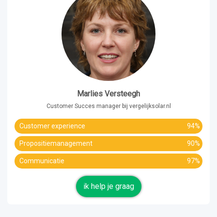
Marlies Versteegh
Customer Succes manager bij vergelijksolar.nl
Customer experience
94%
Propositiemanagement
90%
Communicatie
97%
ik help je graag