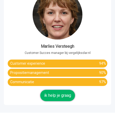
Marlies Versteegh
Customer Succes manager bij vergelijksolar.nl
Customer experience
94%
Propositiemanagement
90%
Communicatie
97%
ik help je graag