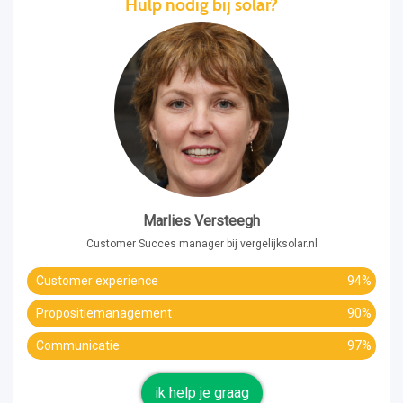
Hulp nodig bij solar?
Marlies Versteegh
Customer Succes manager bij vergelijksolar.nl
Customer experience
94%
Propositiemanagement
90%
Communicatie
97%
ik help je graag