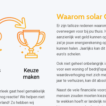
Waarom solar 
Er zijn talloze redenen waar
overwegen voor bij jou thuis. 
aanzienlijk wat geld kunnen o
zal je jouw energierekening o
kunnen halen. Jaarlijks kan di
euro’s schelen.
Ook niet geheel onbelangrijk
voor een woning of bedrijfspa
waardeverhoging met zich mee
jaar te verhuizen, kan dit abs
Naast de vele financiële voo
terleek gaat heel gemakkelijk
mensen zouden moeten kiezen 
nog reactie! We helpen niet
te wekken hoeft er landelijk 
rland! Zo hebben wij