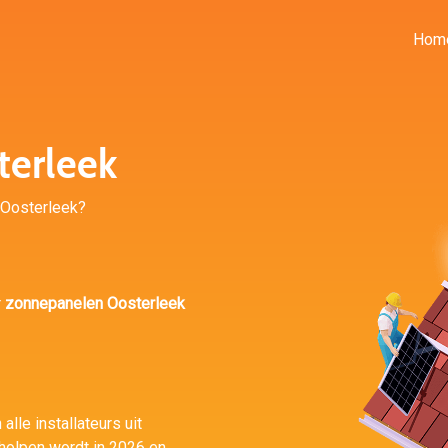
Hom
terleek
n Oosterleek?
r
zonnepanelen Oosterleek
alle installateurs uit
eholpen wordt in 2026 en