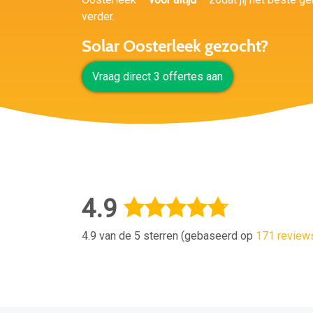
verder.
Solar Oosterleek gezocht?
Vraag direct 3 offertes aan
4.9
4.9 van de 5 sterren (gebaseerd op
171 review