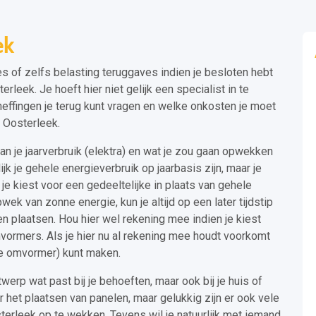
ek
s of zelfs belasting teruggaves indien je besloten hebt
leek. Je hoeft hier niet gelijk een specialist in te
effingen je terug kunt vragen en welke onkosten je moet
 Oosterleek.
an je jaarverbruik (elektra) en wat je zou gaan opwekken
jk je gehele energieverbruik op jaarbasis zijn, maar je
je kiest voor een gedeeltelijke in plaats van gehele
wek van zonne energie, kun je altijd op een later tijdstip
en plaatsen. Hou hier wel rekening mee indien je kiest
vormers. Als je hier nu al rekening mee houdt voorkomt
uwe omvormer) kunt maken.
twerp wat past bij je behoeften, maar ook bij je huis of
r het plaatsen van panelen, maar gelukkig zijn er ook vele
erleek op te wekken. Tevens wil je natuurlijk met iemand