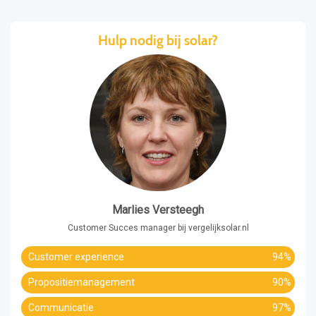
Hulp nodig bij solar?
Marlies Versteegh
Customer Succes manager bij vergelijksolar.nl
Customer experience
94%
Propositiemanagement
90%
Communicatie
97%