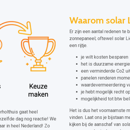
Waarom solar L
Er zijn een aantal redenen te
zonnepaneel; oftewel solar Li
een rijtje.
je wilt kosten besparen
het is duurzame energie
een verminderde Co2 ui
panelen renderen momen
waardevermeerdering va
je hebt mogelijk recht o
mogelijkheid tot btw be
Het is dus het voornaamste 
erholthuis gaat heel
vinden. Laat ons je bijstaan m
dezelfde dag nog reactie! We
kijken bij de aanschaf van sol
aar in heel Nederland! Zo