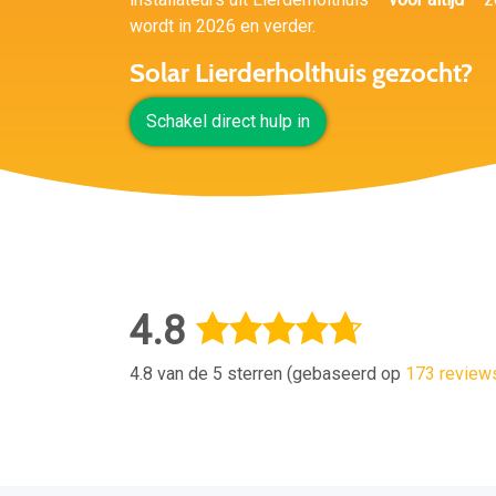
wordt in 2026 en verder.
Solar Lierderholthuis gezocht?
Schakel direct hulp in
4.8
4.8 van de 5 sterren (gebaseerd op
173 review