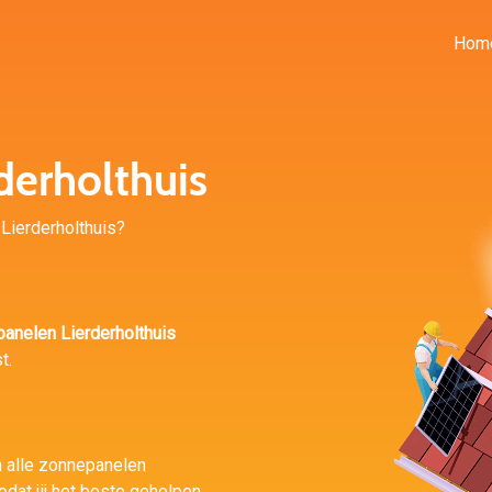
Hom
derholthuis
n Lierderholthuis?
anelen Lierderholthuis
t.
n alle zonnepanelen
dat jij het beste geholpen