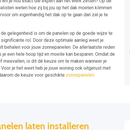
 wil je nou exact die expert aan het werk zetten? Op de
cialisten weten hoe zij bij jou op het dak moeten klimmen
rvoor om eigenhandig het dak op te gaan dan zal je te
in de gelegenheid is om de panelen op de goede wijze te
 significante rol. Door deze optimale aanleg weet je
lt behalen voor jouw zonnepanelen. De allerlaatste reden
ls je een hele hoop tijd en moeite kan besparen. Omdat de
ief meevallen, is dit dé keuze om te maken wanneer je
. Voor je het weet heb je jouw woning ook uitgerust met
 daarom de keuze voor geschikte
zonnepanelen
nelen laten installeren