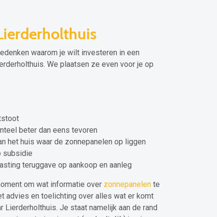
ierderholthuis
 bedenken waarom je wilt investeren in een
erderholthuis. We plaatsen ze even voor je op
tstoot
teel beter dan eens tevoren
n het huis waar de zonnepanelen op liggen
p subsidie
lasting teruggave op aankoop en aanleg
moment om wat informatie over
zonnepanelen
te
et advies en toelichting over alles wat er komt
ar Lierderholthuis. Je staat namelijk aan de rand