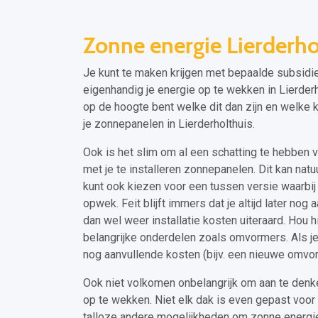
Zonne energie Lierderho
Je kunt te maken krijgen met bepaalde subsidie
eigenhandig je energie op te wekken in Lierderho
op de hoogte bent welke dit dan zijn en welke k
je zonnepanelen in Lierderholthuis.
Ook is het slim om al een schatting te hebben v
met je te installeren zonnepanelen. Dit kan natuu
kunt ook kiezen voor een tussen versie waarbij j
opwek. Feit blijft immers dat je altijd later no
dan wel weer installatie kosten uiteraard. Hou 
belangrijke onderdelen zoals omvormers. Als je 
nog aanvullende kosten (bijv. een nieuwe omv
Ook niet volkomen onbelangrijk om aan te denke
op te wekken. Niet elk dak is even gepast voor 
talloze andere mogelijkheden om zonne energie 