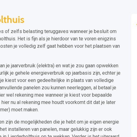
lthuis
s of zelfs belasting teruggaves wanneer je besluit om
lthuis. Het is fijn als je hierdoor van te voren enigzins
osten je volledig zelf gaat hebben voor het plaatsen van
an je jaarverbruik (elektra) en wat je zou gaan opwekken
rlijk je gehele energieverbruik op jaarbasis zijn, echter je
e kiest voor een gedeeltelijke in plaats van volledige
g aanvullende panelen zou kunnen neerleggen, al betaal je
hier wel rekening mee wanneer je kiest voor bepaalde
hier nu al rekening mee houdt voorkomt dit dat je later
ormer) moet maken.
n zijn de mogelijkheden die je hebt om je eigen energie
het installeren van panelen, maar gelukkig zijn er ook
in Lierderholthuis op te wekken. Verder is het uiteraard