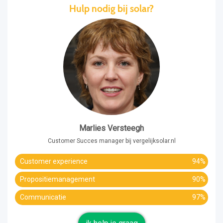
Hulp nodig bij solar?
Marlies Versteegh
Customer Succes manager bij vergelijksolar.nl
Customer experience
94%
Propositiemanagement
90%
Communicatie
97%