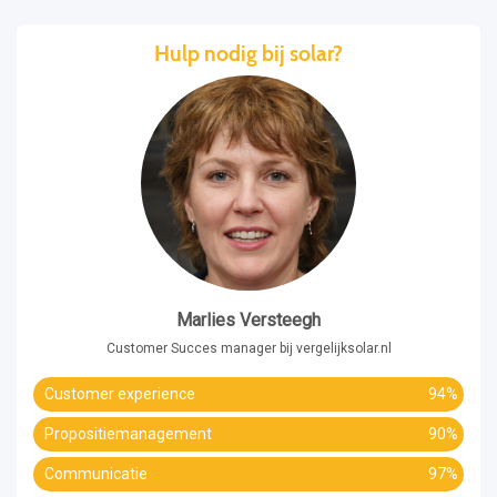
Hulp nodig bij solar?
Marlies Versteegh
Customer Succes manager bij vergelijksolar.nl
Customer experience
94%
Propositiemanagement
90%
Communicatie
97%