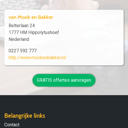
van Mook en Bakker
Belterlaan 24
1777 HM Hippolytushoef
Nederland
0227 592 777
http://www.mookenbakker.nl/
GRATIS offertes aanvragen
Belangrijke links
Contact