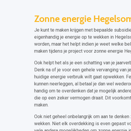
Zonne energie Hegelso
Je kunt te maken krijgen met bepaalde subsidie
eigenhandig je energie op te wekken in Hegelso
worden, maar het helpt indien je weet welke be
maken tijdens je project voor zonne energie H
Ook helpt het als je een schatting van je jaarve
Denk na of je voor een gehele vervanging van je 
huidige energie verbruik wilt gaat opwekken. Fei
kunnen neerleggen, al betaal je dan wel wedero
handig om te overdenken dat je mogelijk ander
die op een zeker vermogen draait. Dit voorkomt
maken.
Ook niet geheel onbelangrijk om aan te denken z
wekken. Niet elk overdekking is even gepast vo
vele andere mogelijkheden om zonne energie in