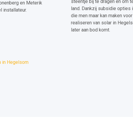
steentje bij te dragen en om t
onenberg en Meterik
land. Dankzij subsidie opties
installateur.
die men maar kan maken voor 
realiseren van solar in Hege
later aan bod komt.
n in Hegelsom