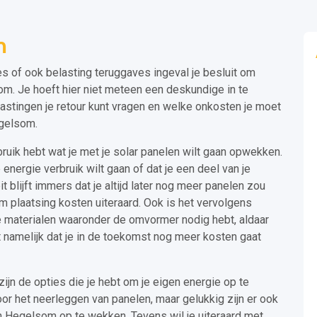
m
s of ook belasting teruggaves ingeval je besluit om
m. Je hoeft hier niet meteen een deskundige in te
lastingen je retour kunt vragen en welke onkosten je moet
egelsom.
rbruik hebt wat je met je solar panelen wilt gaan opwekken.
energie verbruik wilt gaan of dat je een deel van je
t blijft immers dat je altijd later nog meer panelen zou
m plaatsing kosten uiteraard. Ook is het vervolgens
e materialen waaronder de omvormer nodig hebt, aldaar
 namelijk dat je in de toekomst nog meer kosten gaat
ijn de opties die je hebt om je eigen energie op te
or het neerleggen van panelen, maar gelukkig zijn er ook
 Hegelsom op te wekken. Tevens wil je uiteraard met