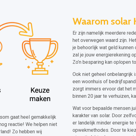
Waarom solar
Er zijn namelijk meerdere red
het overwegen waard zijn. Het 
je behoorlijk wat geld kunne
zal je jouw energierekening o
Zo’n besparing kan oplopen tot
Ook niet geheel onbelangrijk 
een woonhuis of bedrijfspand
zorgt immers ervoor dat het m
binnen 20 jaar te verhuizen, k
Wat voor bepaalde mensen jui
karakter van solar. Door zelfv
elsom gaat heel gemakkelijk
er landelijk minder energie 
nog reactie! We helpen niet
opwekmethodes. Door te kieze
land! Zo hebben wij