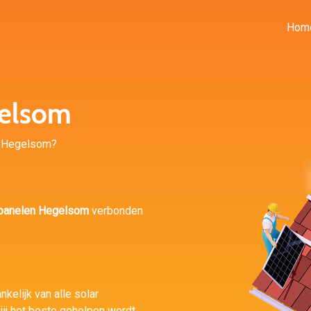
Hom
elsom
in Hegelsom?
panelen Hegelsom
verbonden
nkelijk van alle solar
jij het beste geholpen wordt