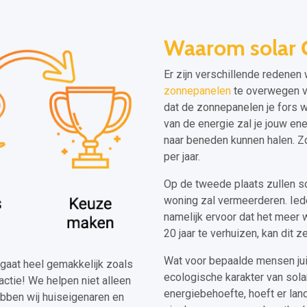
Waarom solar G
Er zijn verschillende redenen
zonnepanelen
te overwegen voo
dat de zonnepanelen je fors 
van de energie zal je jouw en
naar beneden kunnen halen. Zo
per jaar.
Op de tweede plaats zullen so
woning zal vermeerderen. Ied
namelijk ervoor dat het meer 
20 jaar te verhuizen, kan dit 
Wat voor bepaalde mensen juis
jp gaat heel gemakkelijk zoals
ecologische karakter van solar
actie! We helpen niet alleen
energiebehoefte, hoeft er lan
ebben wij huiseigenaren en