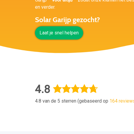
en verder.
Solar Garijp gezocht?
Laat je snel helpen
4.8
4.8 van de 5 sterren (gebaseerd op
164 review