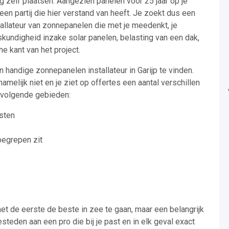
ng zelf plaatsen. Aangezien panelen voor 25 jaar op je
 een partij die hier verstand van heeft. Je zoekt dus een
stallateur van zonnepanelen die met je meedenkt, je
kundigheid inzake solar panelen, belasting van een dak,
e kant van het project.
en handige zonnepanelen installateur in Garijp te vinden.
melijk niet en je ziet op offertes een aantal verschillen
 volgende gebieden:
sten
nbegrepen zit
met de eerste de beste in zee te gaan, maar een belangrijk
besteden aan een pro die bij je past en in elk geval exact