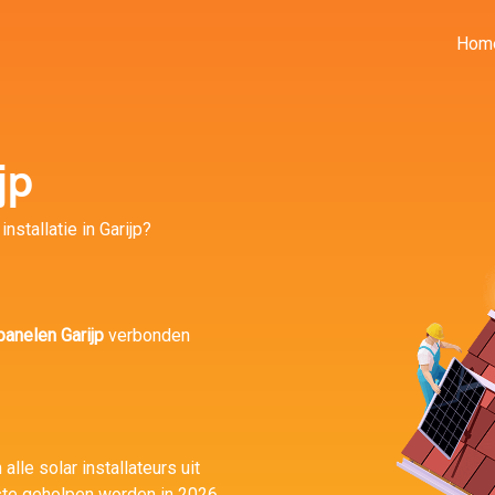
Hom
jp
nstallatie in Garijp?
anelen Garijp
verbonden
alle solar installateurs uit
ste geholpen worden in 2026