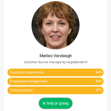
Marlies Versteegh
Customer Succes manager bij vergelijksolar.nl
Customer experience
94%
Propositiemanagement
90%
Communicatie
97%
ik help je graag