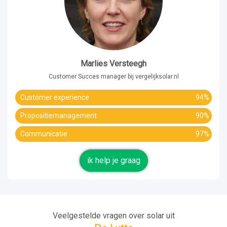
Marlies Versteegh
Customer Succes manager bij vergelijksolar.nl
Customer experience
94%
Propositiemanagement
90%
Communicatie
97%
ik help je graag
Veelgestelde vragen over solar uit