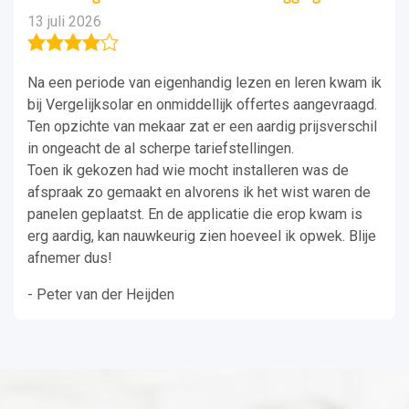
overkap
26
12 juli 20
riode van eigenhandig lezen en leren kwam ik
Absoluut 
ijksolar en onmiddellijk offertes aangevraagd.
vakkundig
hte van mekaar zat er een aardig prijsverschil
al duurza
t de al scherpe tariefstellingen.
ekozen had wie mocht installeren was de
- Remco K
zo gemaakt en alvorens ik het wist waren de
eplaatst. En de applicatie die erop kwam is
g, kan nauwkeurig zien hoeveel ik opwek. Blije
dus!
an der Heijden