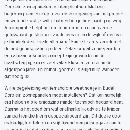
Dorplein zonnepanelen te laten plaatsen. Met een
begroting, een concept over de vormgeving van het project
en wetende wat je wilt plaatsen ben je heel aardig op weg.
Als inspiratie helpt het om te informeren naar overige
gelijkwaardige klussen. Zoals iemand in de wijk of een van
je familieleden. En als alternatief kun je tevens via internet
de nodige inspiratie op doen. Zeker omdat zonnepanelen
een almaar bekender concept zijn geworden in de
maatschappij, zijn er veel vaker klussen verricht in de
afgelopen jaren. En onthou goed: er is altijd hulp wanneer
dat nodig is!
Wil je begeleiding van iemand die weet hoe je in Budel
Dorplein zonnepanelen moet installeren? Dat kan namelijk
erg helpen als je enigszins minder technisch begaafd bent.
Daarna is het goed om wat onafhankelijk advies te krijgen
van partijen die hierin gespecialiseerd zijn. Dit doe je door
makkelijk, kosteloos en vrijblijvend een prijsopgave aan te
vragen, je krijgt dan direct een aantal verschillende partijen