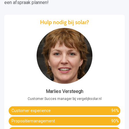
een afspraak plannen!
Hulp nodig bij solar?
Marlies Versteegh
Customer Succes manager bij vergelijksolar.nl
Customer experience
94%
Propositiemanagement
90%