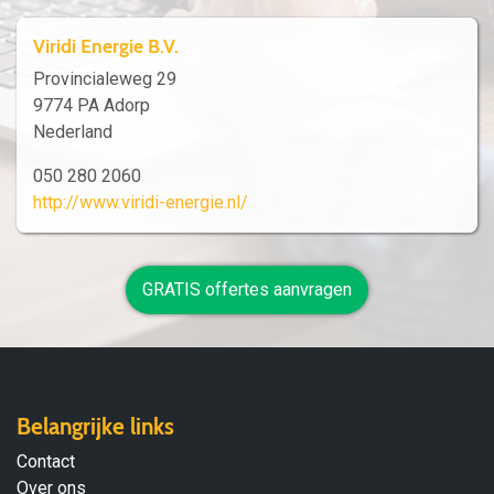
Viridi Energie B.V.
Provincialeweg 29
9774 PA Adorp
Nederland
050 280 2060
http://www.viridi-energie.nl/
GRATIS offertes aanvragen
Belangrijke links
Contact
Over ons