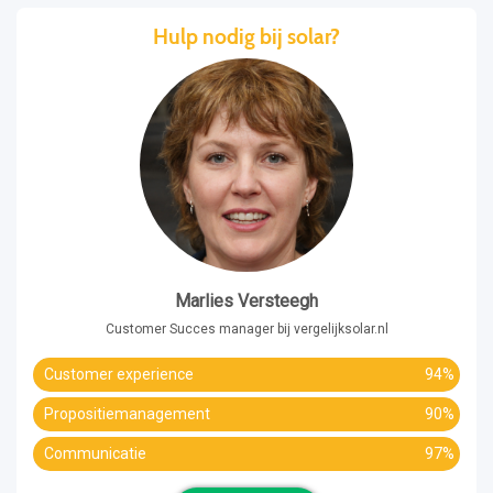
Hulp nodig bij solar?
Marlies Versteegh
Customer Succes manager bij vergelijksolar.nl
Customer experience
94%
Propositiemanagement
90%
Communicatie
97%