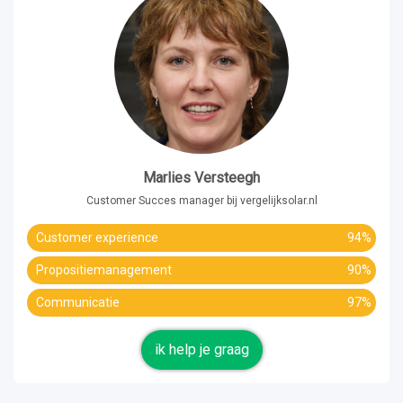
Marlies Versteegh
Customer Succes manager bij vergelijksolar.nl
Customer experience
94%
Propositiemanagement
90%
Communicatie
97%
ik help je graag